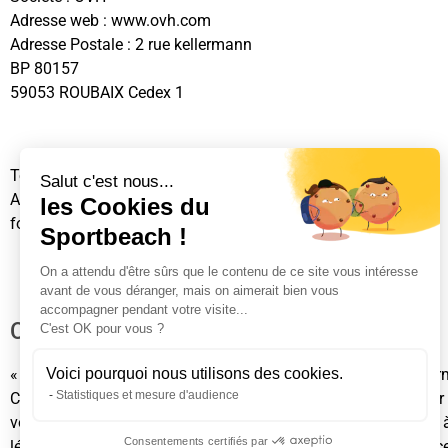
Adresse web : www.ovh.com
Adresse Postale : 2 rue kellermann
BP 80157
59053 ROUBAIX Cedex 1
Téléphone : +33 (0)8 203 203 63
Salut c'est nous...
Adresse électronique (E-Mail) : support@ovh.com
les Cookies du
formulaire de communication à suivre sur le site de « OVH »
Sportbeach !
On a attendu d'être sûrs que le contenu de ce site vous intéresse
avant de vous déranger, mais on aimerait bien vous
accompagner pendant votre visite...
CNIL
C'est OK pour vous ?
Voici pourquoi nous utilisons des cookies.
« Les informations recueillies font l’objet d’un traitement inf
Statistiques et mesure d'audience
Conformément à la loi « informatique et libertés » du 6 janvier
vous concernent, que vous pouvez exercer en vous adressant
Consentements certifiés par
légitimes, vous opposer au traitement des données vous conc