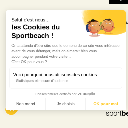
Salut c'est nous...
Home
Restaurant
Business or pri
les Cookies du
Sportbeach !
Terrazza - Rooftop
Brunch
On a attendu d'être sûrs que le contenu de ce site vous intéresse
avant de vous déranger, mais on aimerait bien vous
accompagner pendant votre visite...
Sportbeach 2025. All rights reserved
C'est OK pour vous ?
Terms of use
Voici pourquoi nous utilisons des cookies.
Statistiques et mesure d'audience
Consentements certifiés par
Non merci
Je choisis
OK pour moi
Consent Management Platform: Personalize Your Options
Axeptio consent
Our platform empowers you to tailor and manage your privacy