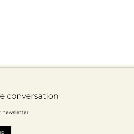
he conversation
r newsletter!
up